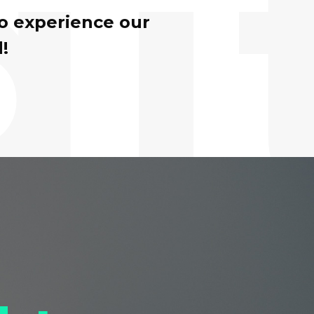
gi
to experience our
!