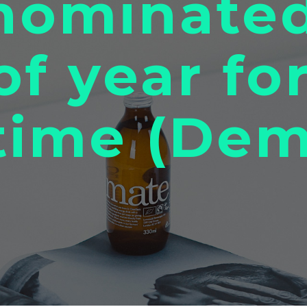
nominated
f year fo
time (Dem