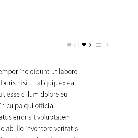


0
0
tempor incididunt ut labore
oris nisi ut aliquip ex ea
it esse cillum dolore eu
n culpa qui officia
atus error sit voluptatem
b illo inventore veritatis