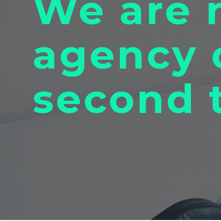
We are 
agency o
second 