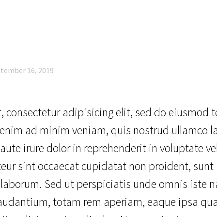
tember 16, 2019
 consectetur adipisicing elit, sed do eiusmod 
enim ad minim veniam, quis nostrud ullamco lab
e irure dolor in reprehenderit in voluptate vel
teur sint occaecat cupidatat non proident, sunt i
 laborum. Sed ut perspiciatis unde omnis iste n
dantium, totam rem aperiam, eaque ipsa quae a