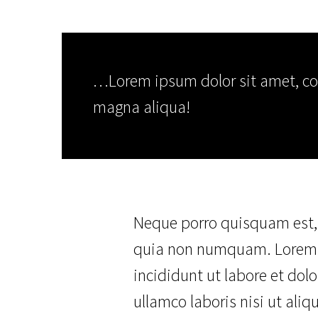
…Lorem ipsum dolor sit amet, con
magna aliqua!
Neque porro quisquam est, q
quia non numquam. Lorem ip
incididunt ut labore et do
ullamco laboris nisi ut al