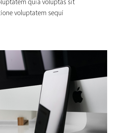
luptatem quia voluptas sit
atione voluptatem sequi