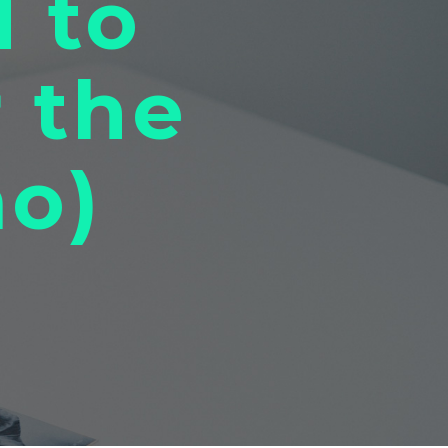
 to
r the
o)