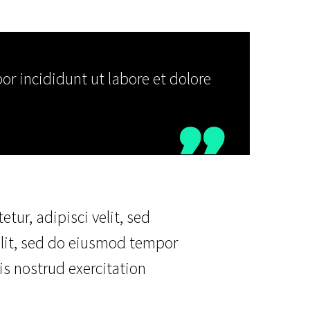
r incididunt ut labore et dolore

ur, adipisci velit, sed
lit, sed do eiusmod tempor
s nostrud exercitation