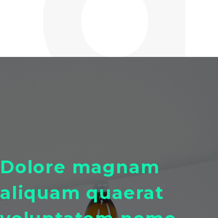
Dolore magnam
aliquam quaerat