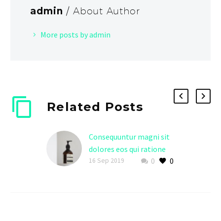
admin
/ About Author
More posts by admin
Related Posts
Consequuntur magni sit
dolores eos qui ratione
0
0
duis voluptatem! (Demo)
16 Sep 2019
Lorem ipsum dolor sit
ametcon sectetur
adipisicing elit, sed
doiusmod tempor incidi