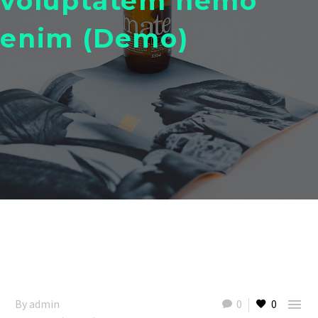
voluptatem nemo
enim (Demo)

By admin
0
0