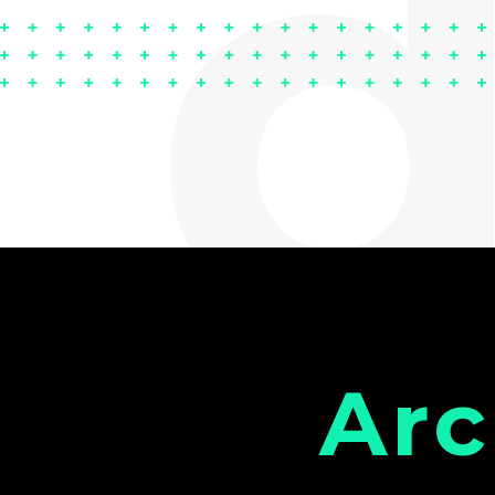
d
Arc