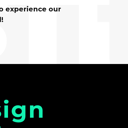
gi
to experience our
!
sign