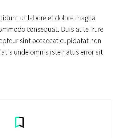
ididunt ut labore et dolore magna
 commodo consequat. Duis aute irure
xcepteur sint occaecat cupidatat non
iatis unde omnis iste natus error sit

