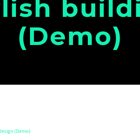
ylish build
(Demo)
Design (Demo)