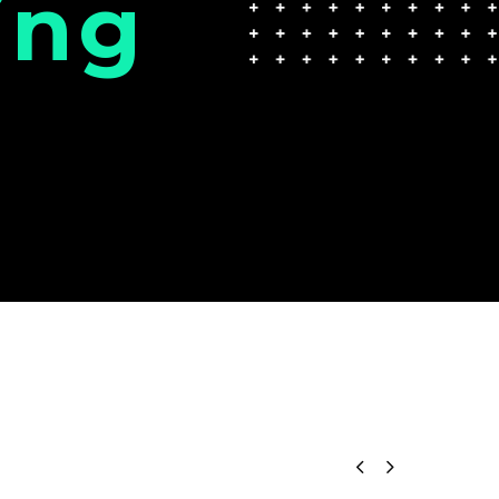
ing

